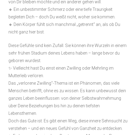
von Dir bleiben möchte und ein anderer gehen will.
🔹 Ein unbestimmter Schmerz oder eine tiefe Traurigkeit
begleiten Dich – doch Du weißt nicht, woher sie kommen.
🔹 Dein Körper fühlt sich manchmal „getrennt“ an, als ob Du
nicht ganz hier bist.
Diese Gefühle sind kein Zufall. Sie können ihre Wurzeln in einem
sehr frühen Stadium deines Lebens haben – lange bevor du
geboren wurdest.
✨ Vielleicht hast Du einst einen Zwilling oder Mehrling im
Mutterleib verloren.
Das „verlorene Zwilling“-Thema ist ein Phänomen, das viele
Menschen betrifft, ohne es zu wissen. Es kann unbewusst dein
ganzes Leben beeinflussen: von deiner Selbstwahrnehmung
über Deine Beziehungen bis hin zu deinen tiefsten
Lebensthemen.
Doch das Gute ist: Es gibt einen Weg, diese innere Sehnsucht zu
verstehen – und ein neues Gefühl von Ganzheit zu entdecken.