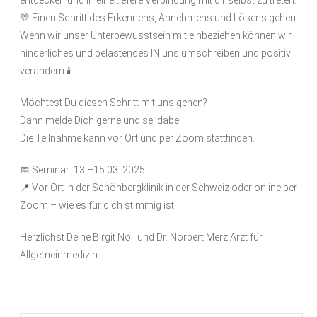
entdecken und in eine tiefere Verbindung mit dir selbst zu treten.
💛 Einen Schritt des Erkennens, Annehmens und Lösens gehen
Wenn wir unser Unterbewusstsein mit einbeziehen können wir
hinderliches und belastendes IN uns umschreiben und positiv
verändern.🕯️
Möchtest Du diesen Schritt mit uns gehen?
Dann melde Dich gerne und sei dabei
Die Teilnahme kann vor Ort und per Zoom stattfinden.
📅 Seminar: 13.–15.03. 2025
📍 Vor Ort in der Schönbergklinik in der Schweiz oder online per
Zoom – wie es für dich stimmig ist
Herzlichst Deine Birgit Noll und Dr. Norbert Merz Arzt für
Allgemeinmedizin