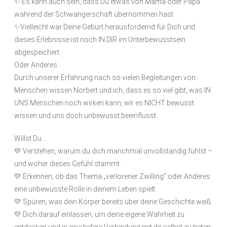
✨ Es kann auch sein, dass Du etwas von Mama oder Papa
während der Schwangerschaft übernommen hast
✨Vielleicht war Deine Geburt herausfordernd für Dich und
dieses Erlebnisse ist noch IN DIR im Unterbewusstsein
abgespeichert.
Oder Anderes.
Durch unserer Erfahrung nach so vielen Begleitungen von
Menschen wissen Norbert und ich, dass es so viel gibt, was IN
UNS Menschen noch wirken kann, wir es NICHT bewusst
wissen und uns doch unbewusst beeinflusst.
Willst Du….
💛 Verstehen, warum du dich manchmal unvollständig fühlst –
und woher dieses Gefühl stammt.
💛 Erkennen, ob das Thema „verlorener Zwilling“ oder Anderes
eine unbewusste Rolle in deinem Leben spielt.
💛 Spüren, was dein Körper bereits über deine Geschichte weiß.
💛 Dich darauf einlassen, um deine eigene Wahrheit zu