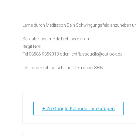
Lerne durch Meditation Dein Schwingungsfeld anzuheben un
Sei dabei und melde Dich bei mir an
Birgit Noll
Tel 08586 9859013 oder lichtflussquelle@outlook.de
Ich freue mich so sehr, auf Dein dabei SEIN.
+ Zu Google Kalender hinzufügen